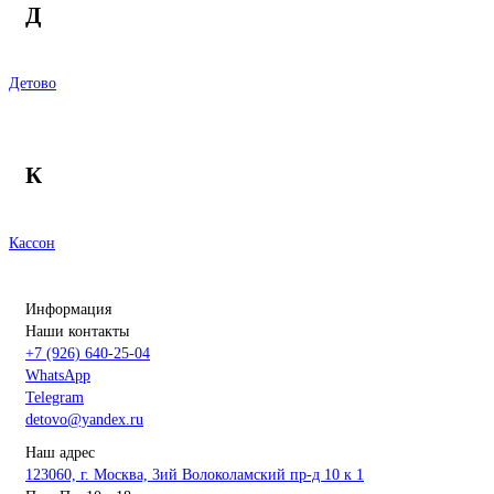
Д
Детово
К
Кассон
Информация
Наши контакты
+7 (926) 640-25-04
WhatsApp
Telegram
detovo@yandex.ru
Наш адрес
123060, г. Москва, 3ий Волоколамский пр-д 10 к 1