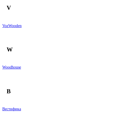
V
VozWooden
W
Woodhouse
В
Вестифика